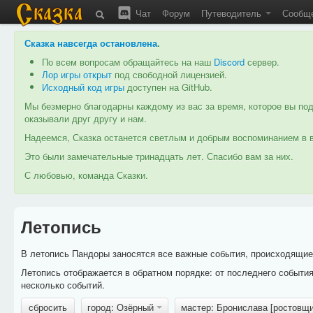
Чат
Форум
Путеводитель
Сообщ
Сказка навсегда остановлена
.
По всем вопросам обращайтесь на наш
Discord
сервер.
Лор игры открыт
под свободной лицензией.
Исходный код игры
доступен на GitHub.
Мы безмерно благодарны каждому из вас за время, которое вы под
оказывали друг другу и нам.
Надеемся, Сказка останется светлым и добрым воспоминанием в в
Это были замечательные тринадцать лет. Спасибо вам за них.
С любовью, команда Сказки.
Летопись
В летопись Пандоры заносятся все важные события, происходящие в
Летопись отображается в обратном порядке: от последнего событи
несколько событий.
сбросить
город: Озёрный
мастер: Бронислава [ростовщ