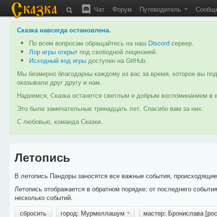
Чат
Форум
Путеводитель
Сообщ
Сказка навсегда остановлена
.
По всем вопросам обращайтесь на наш
Discord
сервер.
Лор игры открыт
под свободной лицензией.
Исходный код игры
доступен на GitHub.
Мы безмерно благодарны каждому из вас за время, которое вы под
оказывали друг другу и нам.
Надеемся, Сказка останется светлым и добрым воспоминанием в в
Это были замечательные тринадцать лет. Спасибо вам за них.
С любовью, команда Сказки.
Летопись
В летопись Пандоры заносятся все важные события, происходящие в
Летопись отображается в обратном порядке: от последнего событи
несколько событий.
сбросить
город: Мурмеллашум
мастер: Бронислава [ро