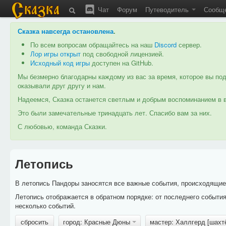
Чат
Форум
Путеводитель
Сообщ
Сказка навсегда остановлена
.
По всем вопросам обращайтесь на наш
Discord
сервер.
Лор игры открыт
под свободной лицензией.
Исходный код игры
доступен на GitHub.
Мы безмерно благодарны каждому из вас за время, которое вы под
оказывали друг другу и нам.
Надеемся, Сказка останется светлым и добрым воспоминанием в в
Это были замечательные тринадцать лет. Спасибо вам за них.
С любовью, команда Сказки.
Летопись
В летопись Пандоры заносятся все важные события, происходящие в
Летопись отображается в обратном порядке: от последнего событи
несколько событий.
сбросить
город: Красные Дюны
мастер: Халлгерд [шахт