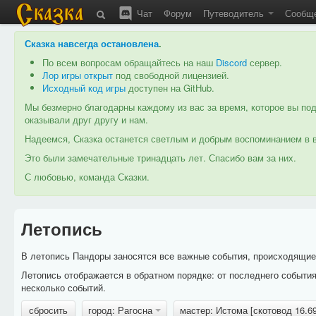
Чат
Форум
Путеводитель
Сообщ
Сказка навсегда остановлена
.
По всем вопросам обращайтесь на наш
Discord
сервер.
Лор игры открыт
под свободной лицензией.
Исходный код игры
доступен на GitHub.
Мы безмерно благодарны каждому из вас за время, которое вы под
оказывали друг другу и нам.
Надеемся, Сказка останется светлым и добрым воспоминанием в в
Это были замечательные тринадцать лет. Спасибо вам за них.
С любовью, команда Сказки.
Летопись
В летопись Пандоры заносятся все важные события, происходящие в
Летопись отображается в обратном порядке: от последнего событи
несколько событий.
сбросить
город: Рагосна
мастер: Истома [скотовод 16.