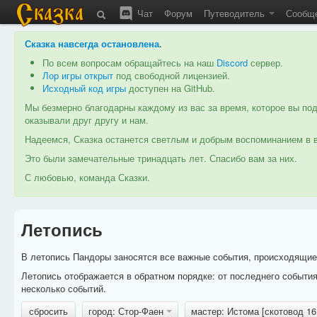
Чат
Форум
Путеводитель
Сообщ
Сказка навсегда остановлена
.
По всем вопросам обращайтесь на наш
Discord
сервер.
Лор игры открыт
под свободной лицензией.
Исходный код игры
доступен на GitHub.
Мы безмерно благодарны каждому из вас за время, которое вы под
оказывали друг другу и нам.
Надеемся, Сказка останется светлым и добрым воспоминанием в в
Это были замечательные тринадцать лет. Спасибо вам за них.
С любовью, команда Сказки.
Летопись
В летопись Пандоры заносятся все важные события, происходящие в
Летопись отображается в обратном порядке: от последнего событи
несколько событий.
сбросить
город: Стор-Фаен
мастер: Истома [скотовод 1