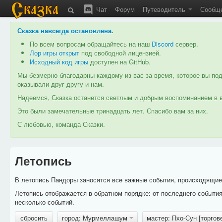
Чат
Форум
Путеводитель
Сообщ
Сказка навсегда остановлена
.
По всем вопросам обращайтесь на наш
Discord
сервер.
Лор игры открыт
под свободной лицензией.
Исходный код игры
доступен на GitHub.
Мы безмерно благодарны каждому из вас за время, которое вы под
оказывали друг другу и нам.
Надеемся, Сказка останется светлым и добрым воспоминанием в в
Это были замечательные тринадцать лет. Спасибо вам за них.
С любовью, команда Сказки.
Летопись
В летопись Пандоры заносятся все важные события, происходящие в
Летопись отображается в обратном порядке: от последнего событи
несколько событий.
сбросить
город: Мурмеллашум
мастер: Пхо-Сун [торгов