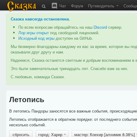
Чат
Форум
Путеводитель
Сообщ
Сказка навсегда остановлена
.
По всем вопросам обращайтесь на наш
Discord
сервер.
Лор игры открыт
под свободной лицензией.
Исходный код игры
доступен на GitHub.
Мы безмерно благодарны каждому из вас за время, которое вы под
оказывали друг другу и нам.
Надеемся, Сказка останется светлым и добрым воспоминанием в в
Это были замечательные тринадцать лет. Спасибо вам за них.
С любовью, команда Сказки.
Летопись
В летопись Пандоры заносятся все важные события, происходящие в
Летопись отображается в обратном порядке: от последнего событи
несколько событий.
сбросить
город: Харир
мастер: Коехир [алхимик 8.38%]