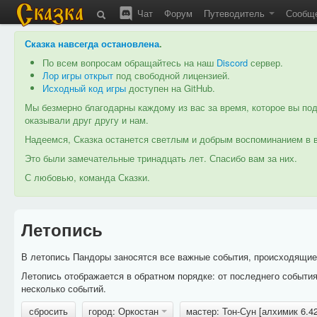
Чат
Форум
Путеводитель
Сообщ
Сказка навсегда остановлена
.
По всем вопросам обращайтесь на наш
Discord
сервер.
Лор игры открыт
под свободной лицензией.
Исходный код игры
доступен на GitHub.
Мы безмерно благодарны каждому из вас за время, которое вы под
оказывали друг другу и нам.
Надеемся, Сказка останется светлым и добрым воспоминанием в в
Это были замечательные тринадцать лет. Спасибо вам за них.
С любовью, команда Сказки.
Летопись
В летопись Пандоры заносятся все важные события, происходящие в
Летопись отображается в обратном порядке: от последнего событи
несколько событий.
сбросить
город: Оркостан
мастер: Тон-Сун [алхимик 6.