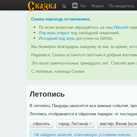
Чат
Форум
Путеводитель
Сказка навсегда остановлена
.
По всем вопросам обращайтесь на наш
Discord
серв
Лор игры открыт
под свободной лицензией.
Исходный код игры
доступен на GitHub.
Мы безмерно благодарны каждому из вас за время, кото
Надеемся, Сказка останется светлым и добрым воспоми
Это были замечательные тринадцать лет. Спасибо вам з
С любовью, команда Сказки.
Летопись
В летопись Пандоры заносятся все важные события, про
Летопись отображается в обратном порядке: от последне
сбросить
город: Гестахор
мастер: Вачир [куз
Не найдено записей, отвечающих условиям поиска