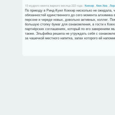
15 мудрого квинта жаркого месяца 222 года
:
Коехир
,
Кюн-Хва
,
Лор
По приезду в Ринд-Куил Коехир нисколько не ожидала, ч
обязанностей единственного до сего момента алхимика 
персоне и череде новых, довольно активных, коллег. П
большую стопку бумаг для ознакомления, в гости к Кое
партнёрских соглашениях, который по его заверениям я
также. Эльфийка решила не утруждать себя с ознакомле
за чашечкой местного напитка, запах которого ей напоми