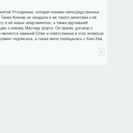
занятой Уттларонны, которая помимо непосредственных
Также Коехир не ожидала и аж такого ажиотажа к её
гу в её новых апартаментах, а также вручившей
цию к новому Мастеру форта. Он принёс договор о
 является заменой Олве и ответственна в этих вопросах
окумент подписала, а также мило пообщалась с Кюн-Хва
1