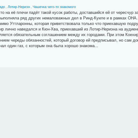
адо
,
Лотир-Нериэн
,
Чашечка чего-то знакомого
то на её плечи падёт такой кусок работы, доставшийся ей от чересчур 
выполняла ряд других немаловажных дел в Ринд-Куиле и в рамках ОНА. 
омимо Уттларонны, которая приветствовала только что приехавшую подру
хир лично наведался и Кюн-Хва, приехавший из Лотир-Нериэна на аудиен
вляется обязательным соглашением между их городами. При этом Коехир
нием череды обязанностей, который договор ей предписывал, но сам д
нал один газ, с которым она была хорошо знакома...