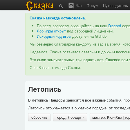
Чат
Форум
Путеводитель
Сказка навсегда остановлена
.
По всем вопросам обращайтесь на наш
Discord
серв
Лор игры открыт
под свободной лицензией.
Исходный код игры
доступен на GitHub.
Мы безмерно благодарны каждому из вас за время, кото
Надеемся, Сказка останется светлым и добрым воспоми
Это были замечательные тринадцать лет. Спасибо вам з
С любовью, команда Сказки.
Летопись
В летопись Пандоры заносятся все важные события, про
Летопись отображается в обратном порядке: от последне
сбросить
город: Лорадо
мастер: Кюн-Хва [то