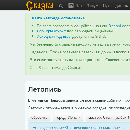
Чат
Форум
Путеводитель
Сказка навсегда остановлена
.
По всем вопросам обращайтесь на наш
Discord
серв
Лор игры открыт
под свободной лицензией.
Исходный код игры
доступен на GitHub.
Мы безмерно благодарны каждому из вас за время, кото
Надеемся, Сказка останется светлым и добрым воспоми
Это были замечательные тринадцать лет. Спасибо вам з
С любовью, команда Сказки.
Летопись
В летопись Пандоры заносятся все важные события, про
Летопись отображается в обратном порядке: от последне
сбросить
город: Йоль
мастер: Стоян [рыбак 
Не найдено записей, отвечающих условиям поиска