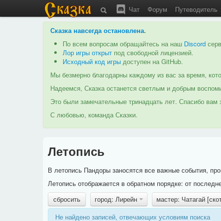
Чат
Форум
Путеводитель
Сказка навсегда остановлена
.
По всем вопросам обращайтесь на наш
Discord
серв
Лор игры открыт
под свободной лицензией.
Исходный код игры
доступен на GitHub.
Мы безмерно благодарны каждому из вас за время, кото
Надеемся, Сказка останется светлым и добрым воспоми
Это были замечательные тринадцать лет. Спасибо вам з
С любовью, команда Сказки.
Летопись
В летопись Пандоры заносятся все важные события, про
Летопись отображается в обратном порядке: от последне
сбросить
город: Лирейн
мастер: Чатагай [ск
Не найдено записей, отвечающих условиям поиска