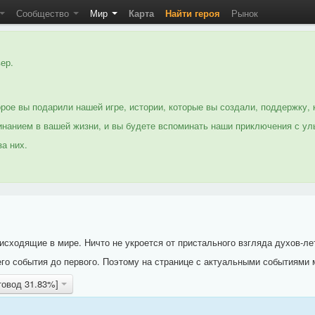
Сообщество
Мир
Карта
Найти героя
Рынок
ер.
рое вы подарили нашей игре, истории, которые вы создали, поддержку, 
нанием в вашей жизни, и вы будете вспоминать наши приключения с ул
а них.
исходящие в мире. Ничто не укроется от пристального взгляда духов-ле
го события до первого. Поэтому на странице с актуальными событиями 
отовод 31.83%]