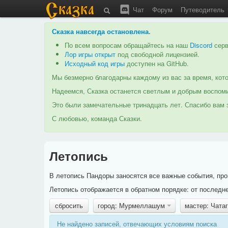
Чат
Форум
Путеводитель
Сказка навсегда остановлена
.
По всем вопросам обращайтесь на наш
Discord
серв
Лор игры открыт
под свободной лицензией.
Исходный код игры
доступен на GitHub.
Мы безмерно благодарны каждому из вас за время, кото
Надеемся, Сказка останется светлым и добрым воспоми
Это были замечательные тринадцать лет. Спасибо вам з
С любовью, команда Сказки.
Летопись
В летопись Пандоры заносятся все важные события, про
Летопись отображается в обратном порядке: от последне
сбросить
город: Мурмеллашум
мастер: Чата
Не найдено записей, отвечающих условиям поиска