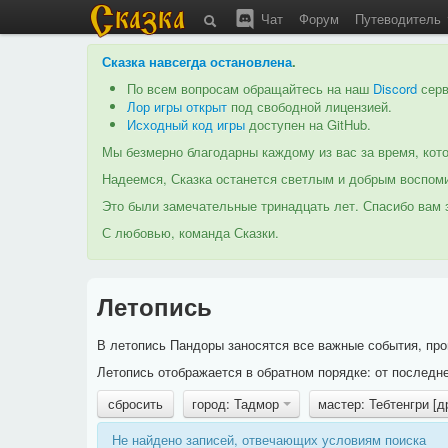
Чат
Форум
Путеводитель
Сказка навсегда остановлена
.
По всем вопросам обращайтесь на наш
Discord
серв
Лор игры открыт
под свободной лицензией.
Исходный код игры
доступен на GitHub.
Мы безмерно благодарны каждому из вас за время, кото
Надеемся, Сказка останется светлым и добрым воспоми
Это были замечательные тринадцать лет. Спасибо вам з
С любовью, команда Сказки.
Летопись
В летопись Пандоры заносятся все важные события, про
Летопись отображается в обратном порядке: от последне
сбросить
город: Тадмор
мастер: Тебтенгри [
Не найдено записей, отвечающих условиям поиска