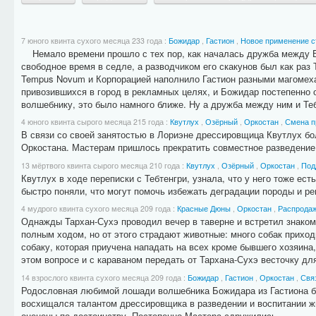
7 юного квинта сухого месяца 233 года
:
Божидар
,
Гастион
,
Новое применение с
Немало времени прошло с тех пор, как началась дружба между Б
свободное время в седле, а разводчиком его скакунов был как раз
Tempus Novum и Корпорацией наполнило Гастион разными магомеха
привозившихся в город в рекламных целях, и Божидар постепенно 
волшебнику, это было намного ближе. Ну а дружба между ним и Теб
4 юного квинта сырого месяца 215 года
:
Квутлух
,
Озёрный
,
Оркостан
,
Смена п
В связи со своей занятостью в Лориэне дрессировщица Квутлух бо
Оркостана. Мастерам пришлось прекратить совместное разведение 
13 мёртвого квинта сырого месяца 210 года
:
Квутлух
,
Озёрный
,
Оркостан
,
Под
Квутлух в ходе переписки с Тебтенгри, узнала, что у него тоже ес
быстро поняли, что могут помочь избежать деградации породы и р
4 мудрого квинта сухого месяца 209 года
:
Красные Дюны
,
Оркостан
,
Распродаж
Однажды Тархан-Сухэ проводил вечер в таверне и встретил знакомо
полным ходом, но от этого страдают животные: много собак приходи
собаку, которая приучена нападать на всех кроме бывшего хозяина,
этом вопросе и с караваном передать от Тархана-Сухэ весточку для
14 взрослого квинта сухого месяца 209 года
:
Божидар
,
Гастион
,
Оркостан
,
Свя
Родословная любимой лошади волшебника Божидара из Гастиона бр
восхищался талантом дрессировщика в разведении и воспитании жи
оценены по достоинству. Постепенно Мастера сдружились.