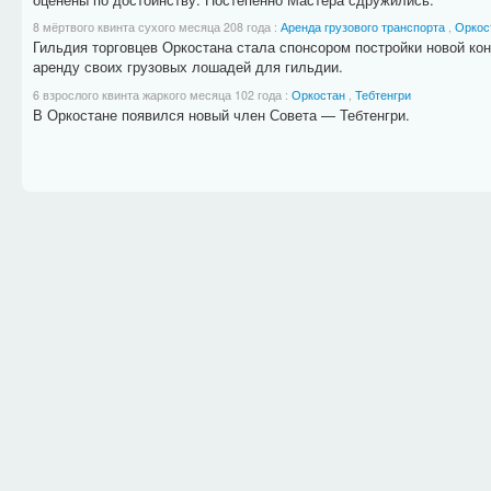
8 мёртвого квинта сухого месяца 208 года
:
Аренда грузового транспорта
,
Оркос
Гильдия торговцев Оркостана стала спонсором постройки новой коню
аренду своих грузовых лошадей для гильдии.
6 взрослого квинта жаркого месяца 102 года
:
Оркостан
,
Тебтенгри
В Оркостане появился новый член Совета — Тебтенгри.