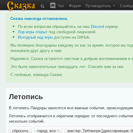
Чат
Форум
Путеводитель
Сообщ
Сказка навсегда остановлена
.
По всем вопросам обращайтесь на наш
Discord
сервер.
Лор игры открыт
под свободной лицензией.
Исходный код игры
доступен на GitHub.
Мы безмерно благодарны каждому из вас за время, которое вы под
оказывали друг другу и нам.
Надеемся, Сказка останется светлым и добрым воспоминанием в в
Это были замечательные тринадцать лет. Спасибо вам за них.
С любовью, команда Сказки.
Летопись
В летопись Пандоры заносятся все важные события, происходящие в
Летопись отображается в обратном порядке: от последнего событи
несколько событий.
сбросить
город: все
мастер: Тебтенгри [дрессировщик 