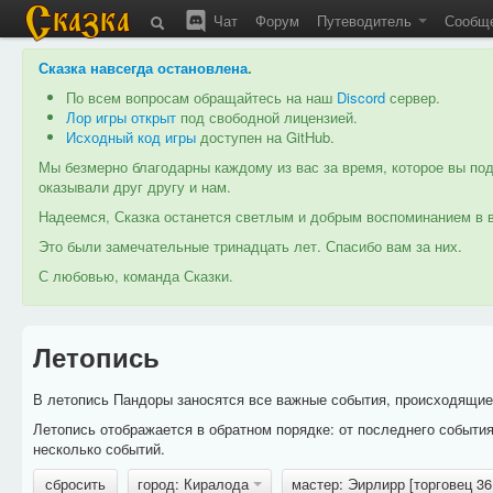
Чат
Форум
Путеводитель
Сообщ
Сказка навсегда остановлена
.
По всем вопросам обращайтесь на наш
Discord
сервер.
Лор игры открыт
под свободной лицензией.
Исходный код игры
доступен на GitHub.
Мы безмерно благодарны каждому из вас за время, которое вы под
оказывали друг другу и нам.
Надеемся, Сказка останется светлым и добрым воспоминанием в в
Это были замечательные тринадцать лет. Спасибо вам за них.
С любовью, команда Сказки.
Летопись
В летопись Пандоры заносятся все важные события, происходящие в
Летопись отображается в обратном порядке: от последнего событи
несколько событий.
сбросить
город: Киралода
мастер: Эирлирр [торговец 3