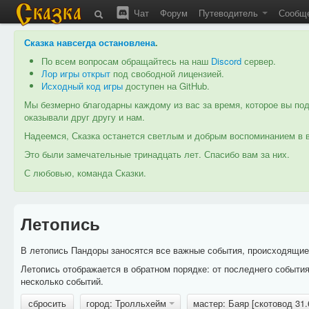
Чат
Форум
Путеводитель
Сообщ
Сказка навсегда остановлена
.
По всем вопросам обращайтесь на наш
Discord
сервер.
Лор игры открыт
под свободной лицензией.
Исходный код игры
доступен на GitHub.
Мы безмерно благодарны каждому из вас за время, которое вы под
оказывали друг другу и нам.
Надеемся, Сказка останется светлым и добрым воспоминанием в в
Это были замечательные тринадцать лет. Спасибо вам за них.
С любовью, команда Сказки.
Летопись
В летопись Пандоры заносятся все важные события, происходящие в
Летопись отображается в обратном порядке: от последнего событи
несколько событий.
сбросить
город: Тролльхейм
мастер: Баяр [скотовод 31