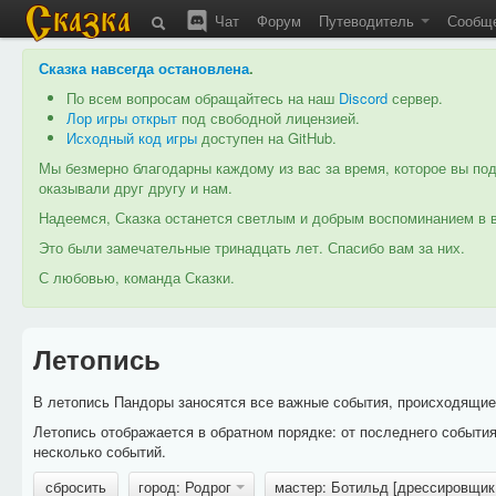
Чат
Форум
Путеводитель
Сообщ
Сказка навсегда остановлена
.
По всем вопросам обращайтесь на наш
Discord
сервер.
Лор игры открыт
под свободной лицензией.
Исходный код игры
доступен на GitHub.
Мы безмерно благодарны каждому из вас за время, которое вы под
оказывали друг другу и нам.
Надеемся, Сказка останется светлым и добрым воспоминанием в в
Это были замечательные тринадцать лет. Спасибо вам за них.
С любовью, команда Сказки.
Летопись
В летопись Пандоры заносятся все важные события, происходящие в
Летопись отображается в обратном порядке: от последнего событи
несколько событий.
сбросить
город: Родрог
мастер: Ботильд [дрессировщик