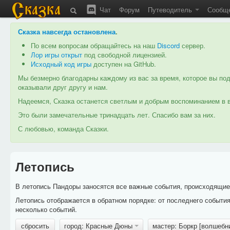
Чат
Форум
Путеводитель
Сообщ
Сказка навсегда остановлена
.
По всем вопросам обращайтесь на наш
Discord
сервер.
Лор игры открыт
под свободной лицензией.
Исходный код игры
доступен на GitHub.
Мы безмерно благодарны каждому из вас за время, которое вы под
оказывали друг другу и нам.
Надеемся, Сказка останется светлым и добрым воспоминанием в в
Это были замечательные тринадцать лет. Спасибо вам за них.
С любовью, команда Сказки.
Летопись
В летопись Пандоры заносятся все важные события, происходящие в
Летопись отображается в обратном порядке: от последнего событи
несколько событий.
сбросить
город: Красные Дюны
мастер: Боркр [волшебн