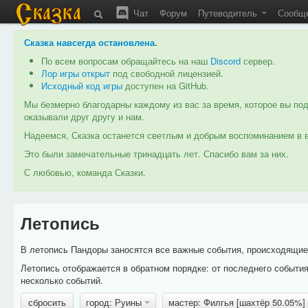
Чат
Форум
Путеводитель
Сообщ
Сказка навсегда остановлена
.
По всем вопросам обращайтесь на наш
Discord
сервер.
Лор игры открыт
под свободной лицензией.
Исходный код игры
доступен на GitHub.
Мы безмерно благодарны каждому из вас за время, которое вы под
оказывали друг другу и нам.
Надеемся, Сказка останется светлым и добрым воспоминанием в в
Это были замечательные тринадцать лет. Спасибо вам за них.
С любовью, команда Сказки.
Летопись
В летопись Пандоры заносятся все важные события, происходящие в
Летопись отображается в обратном порядке: от последнего событи
несколько событий.
сбросить
город: Руины
мастер: Филгья [шахтёр 50.05%]