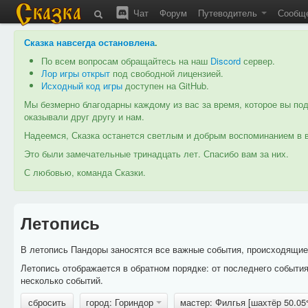
Чат
Форум
Путеводитель
Сообщ
Сказка навсегда остановлена
.
По всем вопросам обращайтесь на наш
Discord
сервер.
Лор игры открыт
под свободной лицензией.
Исходный код игры
доступен на GitHub.
Мы безмерно благодарны каждому из вас за время, которое вы под
оказывали друг другу и нам.
Надеемся, Сказка останется светлым и добрым воспоминанием в в
Это были замечательные тринадцать лет. Спасибо вам за них.
С любовью, команда Сказки.
Летопись
В летопись Пандоры заносятся все важные события, происходящие в
Летопись отображается в обратном порядке: от последнего событи
несколько событий.
сбросить
город: Гориндор
мастер: Филгья [шахтёр 50.0