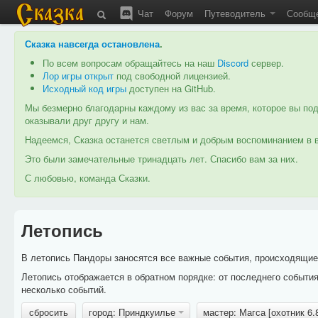
Чат
Форум
Путеводитель
Сообщ
Сказка навсегда остановлена
.
По всем вопросам обращайтесь на наш
Discord
сервер.
Лор игры открыт
под свободной лицензией.
Исходный код игры
доступен на GitHub.
Мы безмерно благодарны каждому из вас за время, которое вы под
оказывали друг другу и нам.
Надеемся, Сказка останется светлым и добрым воспоминанием в в
Это были замечательные тринадцать лет. Спасибо вам за них.
С любовью, команда Сказки.
Летопись
В летопись Пандоры заносятся все важные события, происходящие в
Летопись отображается в обратном порядке: от последнего событи
несколько событий.
сбросить
город: Приндкуилье
мастер: Магса [охотник 6