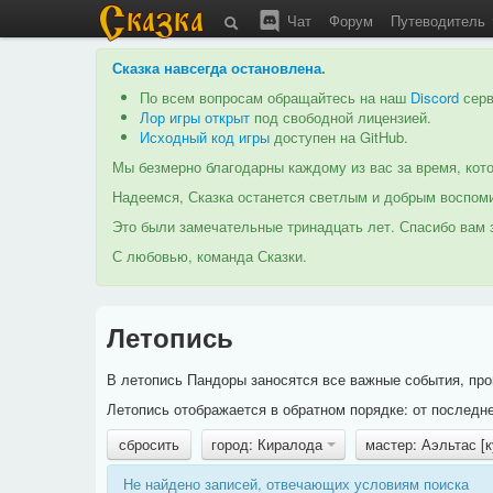
Чат
Форум
Путеводитель
Сказка навсегда остановлена
.
По всем вопросам обращайтесь на наш
Discord
серв
Лор игры открыт
под свободной лицензией.
Исходный код игры
доступен на GitHub.
Мы безмерно благодарны каждому из вас за время, кото
Надеемся, Сказка останется светлым и добрым воспоми
Это были замечательные тринадцать лет. Спасибо вам з
С любовью, команда Сказки.
Летопись
В летопись Пандоры заносятся все важные события, про
Летопись отображается в обратном порядке: от последне
сбросить
город: Киралода
мастер: Аэльтас [
Не найдено записей, отвечающих условиям поиска