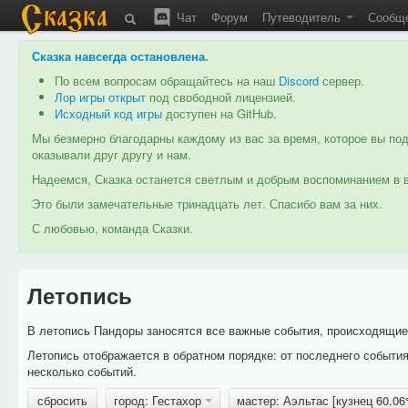
Чат
Форум
Путеводитель
Сообщ
Сказка навсегда остановлена
.
По всем вопросам обращайтесь на наш
Discord
сервер.
Лор игры открыт
под свободной лицензией.
Исходный код игры
доступен на GitHub.
Мы безмерно благодарны каждому из вас за время, которое вы под
оказывали друг другу и нам.
Надеемся, Сказка останется светлым и добрым воспоминанием в в
Это были замечательные тринадцать лет. Спасибо вам за них.
С любовью, команда Сказки.
Летопись
В летопись Пандоры заносятся все важные события, происходящие в
Летопись отображается в обратном порядке: от последнего событи
несколько событий.
сбросить
город: Гестахор
мастер: Аэльтас [кузнец 60.0