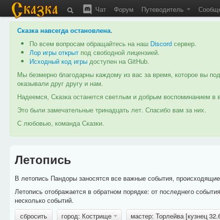
Чат
Форум
Путеводитель
Сообщ
Сказка навсегда остановлена
.
По всем вопросам обращайтесь на наш
Discord
сервер.
Лор игры открыт
под свободной лицензией.
Исходный код игры
доступен на GitHub.
Мы безмерно благодарны каждому из вас за время, которое вы под
оказывали друг другу и нам.
Надеемся, Сказка останется светлым и добрым воспоминанием в в
Это были замечательные тринадцать лет. Спасибо вам за них.
С любовью, команда Сказки.
Летопись
В летопись Пандоры заносятся все важные события, происходящие в
Летопись отображается в обратном порядке: от последнего событи
несколько событий.
сбросить
город: Кострище
мастер: Торлейва [кузнец 32