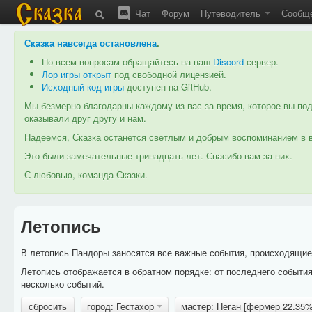
Чат
Форум
Путеводитель
Сообщ
Сказка навсегда остановлена
.
По всем вопросам обращайтесь на наш
Discord
сервер.
Лор игры открыт
под свободной лицензией.
Исходный код игры
доступен на GitHub.
Мы безмерно благодарны каждому из вас за время, которое вы под
оказывали друг другу и нам.
Надеемся, Сказка останется светлым и добрым воспоминанием в в
Это были замечательные тринадцать лет. Спасибо вам за них.
С любовью, команда Сказки.
Летопись
В летопись Пандоры заносятся все важные события, происходящие в
Летопись отображается в обратном порядке: от последнего событи
несколько событий.
сбросить
город: Гестахор
мастер: Неган [фермер 22.35