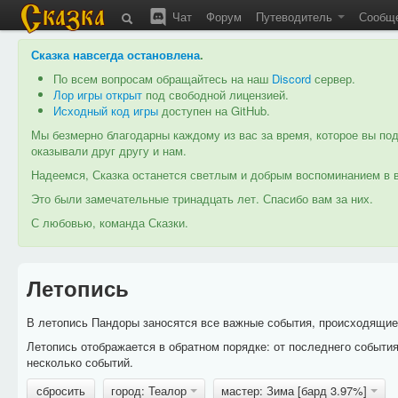
Чат
Форум
Путеводитель
Сообщ
Сказка навсегда остановлена
.
По всем вопросам обращайтесь на наш
Discord
сервер.
Лор игры открыт
под свободной лицензией.
Исходный код игры
доступен на GitHub.
Мы безмерно благодарны каждому из вас за время, которое вы под
оказывали друг другу и нам.
Надеемся, Сказка останется светлым и добрым воспоминанием в в
Это были замечательные тринадцать лет. Спасибо вам за них.
С любовью, команда Сказки.
Летопись
В летопись Пандоры заносятся все важные события, происходящие в
Летопись отображается в обратном порядке: от последнего событи
несколько событий.
сбросить
город: Теалор
мастер: Зима [бард 3.97%]