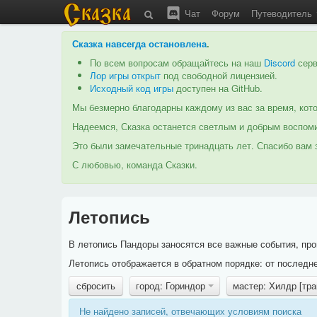
Чат
Форум
Путеводитель
Сказка навсегда остановлена
.
По всем вопросам обращайтесь на наш
Discord
серв
Лор игры открыт
под свободной лицензией.
Исходный код игры
доступен на GitHub.
Мы безмерно благодарны каждому из вас за время, кото
Надеемся, Сказка останется светлым и добрым воспоми
Это были замечательные тринадцать лет. Спасибо вам з
С любовью, команда Сказки.
Летопись
В летопись Пандоры заносятся все важные события, про
Летопись отображается в обратном порядке: от последне
сбросить
город: Гориндор
мастер: Хилдр [тр
Не найдено записей, отвечающих условиям поиска