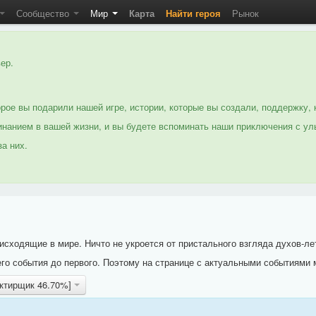
Сообщество
Мир
Карта
Найти героя
Рынок
ер.
рое вы подарили нашей игре, истории, которые вы создали, поддержку, 
нанием в вашей жизни, и вы будете вспоминать наши приключения с ул
а них.
исходящие в мире. Ничто не укроется от пристального взгляда духов-ле
го события до первого. Поэтому на странице с актуальными событиями 
актирщик 46.70%]