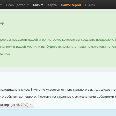
Сообщество
Мир
Карта
Найти героя
Рынок
ер.
рое вы подарили нашей игре, истории, которые вы создали, поддержку, 
нанием в вашей жизни, и вы будете вспоминать наши приключения с ул
а них.
исходящие в мире. Ничто не укроется от пристального взгляда духов-ле
го события до первого. Поэтому на странице с актуальными событиями 
рактирщик 46.70%]