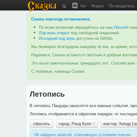
Чат
Форум
Путеводитель
Сказка навсегда остановлена
.
По всем вопросам обращайтесь на наш
Discord
серв
Лор игры открыт
под свободной лицензией.
Исходный код игры
доступен на GitHub.
Мы безмерно благодарны каждому из вас за время, кото
Надеемся, Сказка останется светлым и добрым воспоми
Это были замечательные тринадцать лет. Спасибо вам з
С любовью, команда Сказки.
Летопись
В летопись Пандоры заносятся все важные события, про
Летопись отображается в обратном порядке: от последне
сбросить
город: Ринд-Куил
мастер: Хилдр [т
Не найдено записей, отвечающих условиям поиска