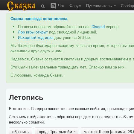
Чат
Форум
Путеводитель
Сообщ
Сказка навсегда остановлена
.
По всем вопросам обращайтесь на наш
Discord
сервер.
Лор игры открыт
под свободной лицензией.
Исходный код игры
доступен на GitHub.
Мы безмерно благодарны каждому из вас за время, которое вы под
оказывали друг другу и нам.
Надеемся, Сказка останется светлым и добрым воспоминанием в в
Это были замечательные тринадцать лет. Спасибо вам за них.
С любовью, команда Сказки.
Летопись
В летопись Пандоры заносятся все важные события, происходящие в
Летопись отображается в обратном порядке: от последнего событи
несколько событий.
сбросить
город: Тролльхейм
мастер: Шеор [алхимик 25