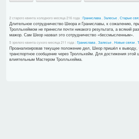
2 старого квинта холодного месяца 216 года
:
Гранислава
,
Залесье
,
Старые свя
Длительное сотрудничество Шеора и Граниславы, к сожалению, пр
Тролльхеймом не принесли почти никакого результата, а всякий раз
мажор. Сам Шеор назвал это сотрудничество «бессмысленным».
5 зрелого квинта сухого месяца 211 года
:
Гранислава
,
Залесье
,
Новые связи
,
Проанализировав текущее положение дел, Шеор пришёл к выводу, ч
транспортное сообщение через Тролльхейм. Для достижения этой ц
влиятельным Мастером Тролльхейма.