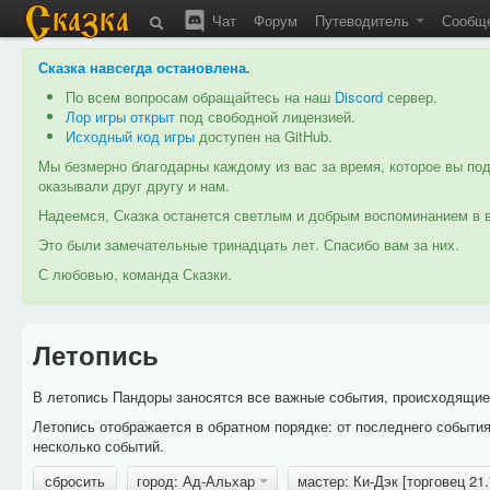
Чат
Форум
Путеводитель
Сообщ
Сказка навсегда остановлена
.
По всем вопросам обращайтесь на наш
Discord
сервер.
Лор игры открыт
под свободной лицензией.
Исходный код игры
доступен на GitHub.
Мы безмерно благодарны каждому из вас за время, которое вы под
оказывали друг другу и нам.
Надеемся, Сказка останется светлым и добрым воспоминанием в в
Это были замечательные тринадцать лет. Спасибо вам за них.
С любовью, команда Сказки.
Летопись
В летопись Пандоры заносятся все важные события, происходящие в
Летопись отображается в обратном порядке: от последнего событи
несколько событий.
сбросить
город: Ад-Альхар
мастер: Ки-Дэк [торговец 2