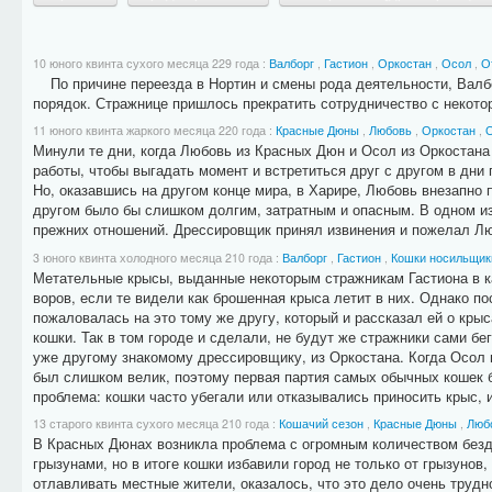
10 юного квинта сухого месяца 229 года
:
Валборг
,
Гастион
,
Оркостан
,
Осол
,
О
По причине переезда в Нортин и смены рода деятельности, Валбо
порядок. Стражнице пришлось прекратить сотрудничество с некото
11 юного квинта жаркого месяца 220 года
:
Красные Дюны
,
Любовь
,
Оркостан
,
Минули те дни, когда Любовь из Красных Дюн и Осол из Оркостана
работы, чтобы выгадать момент и встретиться друг с другом в дни
Но, оказавшись на другом конце мира, в Харире, Любовь внезапно 
другом было бы слишком долгим, затратным и опасным. В одном и
прежних отношений. Дрессировщик принял извинения и пожелал Лю
3 юного квинта холодного месяца 210 года
:
Валборг
,
Гастион
,
Кошки носильщик
Метательные крысы, выданные некоторым стражникам Гастиона в к
воров, если те видели как брошенная крыса летит в них. Однако п
пожаловалась на это тому же другу, который и рассказал ей о кры
кошки. Так в том городе и сделали, не будут же стражники сами б
уже другому знакомому дрессировщику, из Оркостана. Когда Осол п
был слишком велик, поэтому первая партия самых обычных кошек 
проблема: кошки часто убегали или отказывались приносить крыс, и
13 старого квинта сухого месяца 210 года
:
Кошачий сезон
,
Красные Дюны
,
Люб
В Красных Дюнах возникла проблема с огромным количеством безд
грызунами, но в итоге кошки избавили город не только от грызуно
отлавливать местные жители, оказалось, что это дело очень трудн