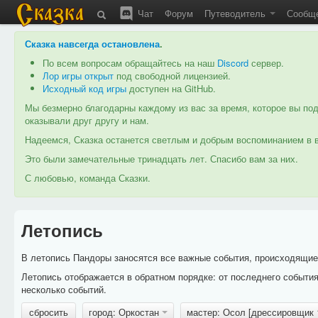
Чат
Форум
Путеводитель
Сообщ
Сказка навсегда остановлена
.
По всем вопросам обращайтесь на наш
Discord
сервер.
Лор игры открыт
под свободной лицензией.
Исходный код игры
доступен на GitHub.
Мы безмерно благодарны каждому из вас за время, которое вы под
оказывали друг другу и нам.
Надеемся, Сказка останется светлым и добрым воспоминанием в в
Это были замечательные тринадцать лет. Спасибо вам за них.
С любовью, команда Сказки.
Летопись
В летопись Пандоры заносятся все важные события, происходящие в
Летопись отображается в обратном порядке: от последнего событи
несколько событий.
сбросить
город: Оркостан
мастер: Осол [дрессировщик