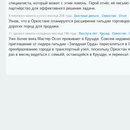
специалиста, который может с этим помочь. Герой отнёс её письмо
партнёрство для эффективного решения задачи.
8 мёртвого квинта сухого месяца 208 года
:
Быстрые деньги.
,
Оркостан
,
Осол
Узнав, что в Оркостане планируется расширение гильдии торговце
дорогих пород для продажи.
11 зрелого квинта холодного месяца 196 года
:
Выслуга лет
,
Крушд
,
Оркостан
,
Уже более века Мастер Осол проживает в Крушде. Совсем недавно 
приглашение от лидера гильдии «Западная Орда» переселиться в О
преобразованию города в транспортный узел, поскольку Оркостан 
раз в месяц видеться с семьёй, остающейся в Крушде, и переехал 