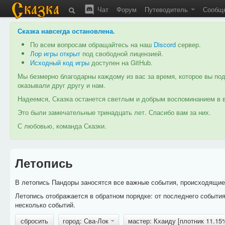
Чат
Форум
Путеводитель
Сообщ
Сказка навсегда остановлена
.
По всем вопросам обращайтесь на наш
Discord
сервер.
Лор игры открыт
под свободной лицензией.
Исходный код игры
доступен на GitHub.
Мы безмерно благодарны каждому из вас за время, которое вы под
оказывали друг другу и нам.
Надеемся, Сказка останется светлым и добрым воспоминанием в в
Это были замечательные тринадцать лет. Спасибо вам за них.
С любовью, команда Сказки.
Летопись
В летопись Пандоры заносятся все важные события, происходящие в
Летопись отображается в обратном порядке: от последнего событи
несколько событий.
сбросить
город: Сва-Лок
мастер: Кхаиду [плотник 11.1