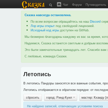
Чат
Форум
Путеводитель
Сказка навсегда остановлена
.
По всем вопросам обращайтесь на наш
Discord
серв
Лор игры открыт
под свободной лицензией.
Исходный код игры
доступен на GitHub.
Мы безмерно благодарны каждому из вас за время, кото
Надеемся, Сказка останется светлым и добрым воспоми
Это были замечательные тринадцать лет. Спасибо вам з
С любовью, команда Сказки.
Летопись
В летопись Пандоры заносятся все важные события, про
Летопись отображается в обратном порядке: от последне
сбросить
город: Ринд-Куил
мастер: Кхаиду [
Не найдено записей, отвечающих условиям поиска