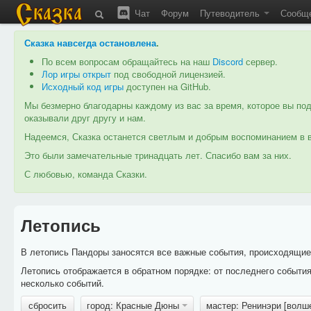
Чат
Форум
Путеводитель
Сообщ
Сказка навсегда остановлена
.
По всем вопросам обращайтесь на наш
Discord
сервер.
Лор игры открыт
под свободной лицензией.
Исходный код игры
доступен на GitHub.
Мы безмерно благодарны каждому из вас за время, которое вы под
оказывали друг другу и нам.
Надеемся, Сказка останется светлым и добрым воспоминанием в в
Это были замечательные тринадцать лет. Спасибо вам за них.
С любовью, команда Сказки.
Летопись
В летопись Пандоры заносятся все важные события, происходящие в
Летопись отображается в обратном порядке: от последнего событи
несколько событий.
сбросить
город: Красные Дюны
мастер: Ренинэри [волш