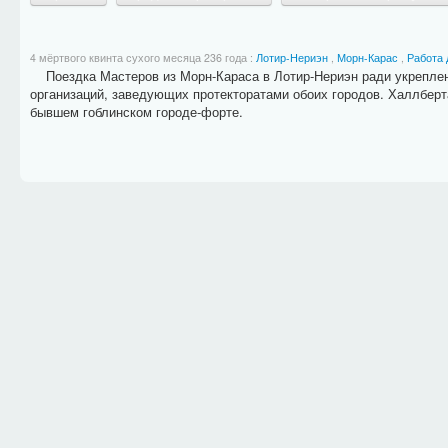
4 мёртвого квинта сухого месяца 236 года
:
Лотир-Нериэн
,
Морн-Карас
,
Работа 
Поездка Мастеров из Морн-Караса в Лотир-Нериэн ради укреплен
организаций, заведующих протекторатами обоих городов. Халлберт
бывшем гоблинском городе-форте.