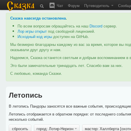
Чат
Форум
Путеводитель
Сообщ
Сказка навсегда остановлена
.
По всем вопросам обращайтесь на наш
Discord
сервер.
Лор игры открыт
под свободной лицензией.
Исходный код игры
доступен на GitHub.
Мы безмерно благодарны каждому из вас за время, которое вы под
оказывали друг другу и нам.
Надеемся, Сказка останется светлым и добрым воспоминанием в в
Это были замечательные тринадцать лет. Спасибо вам за них.
С любовью, команда Сказки.
Летопись
В летопись Пандоры заносятся все важные события, происходящие в
Летопись отображается в обратном порядке: от последнего событи
несколько событий.
сбросить
город: Лотир-Нериэн
мастер: Халлберта [охот