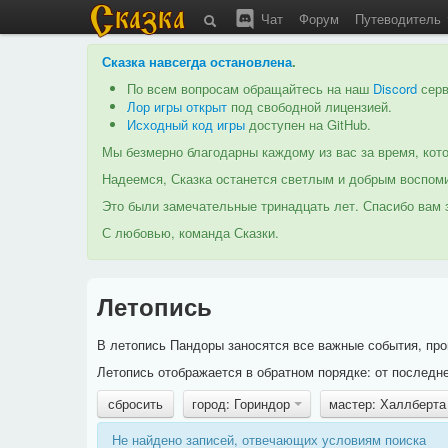
Чат
Форум
Путеводитель
Сказка навсегда остановлена
.
По всем вопросам обращайтесь на наш
Discord
серв
Лор игры открыт
под свободной лицензией.
Исходный код игры
доступен на GitHub.
Мы безмерно благодарны каждому из вас за время, кото
Надеемся, Сказка останется светлым и добрым воспоми
Это были замечательные тринадцать лет. Спасибо вам з
С любовью, команда Сказки.
Летопись
В летопись Пандоры заносятся все важные события, про
Летопись отображается в обратном порядке: от последне
сбросить
город: Гориндор
мастер: Халлберта
Не найдено записей, отвечающих условиям поиска