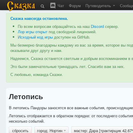
Чат
Форум
Путеводитель
Сообщ
Сказка навсегда остановлена
.
По всем вопросам обращайтесь на наш
Discord
сервер.
Лор игры открыт
под свободной лицензией.
Исходный код игры
доступен на GitHub.
Мы безмерно благодарны каждому из вас за время, которое вы под
оказывали друг другу и нам.
Надеемся, Сказка останется светлым и добрым воспоминанием в в
Это были замечательные тринадцать лет. Спасибо вам за них.
С любовью, команда Сказки.
Летопись
В летопись Пандоры заносятся все важные события, происходящие в
Летопись отображается в обратном порядке: от последнего событи
несколько событий.
сбросить
город: Нортин
мастер: Дара [трактирщик 42.6