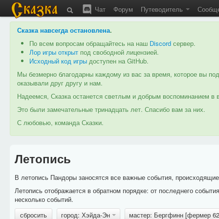
Чат
Форум
Путеводитель
Сообщ
Сказка навсегда остановлена
.
По всем вопросам обращайтесь на наш
Discord
сервер.
Лор игры открыт
под свободной лицензией.
Исходный код игры
доступен на GitHub.
Мы безмерно благодарны каждому из вас за время, которое вы под
оказывали друг другу и нам.
Надеемся, Сказка останется светлым и добрым воспоминанием в в
Это были замечательные тринадцать лет. Спасибо вам за них.
С любовью, команда Сказки.
Летопись
В летопись Пандоры заносятся все важные события, происходящие в
Летопись отображается в обратном порядке: от последнего событи
несколько событий.
сбросить
город: Хэйда-Эн
мастер: Бергфинн [фермер 6