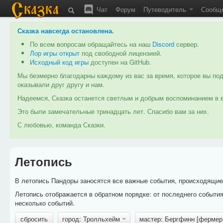
Чат
Форум
Путеводитель
Сообщ
Сказка навсегда остановлена
.
По всем вопросам обращайтесь на наш
Discord
сервер.
Лор игры открыт
под свободной лицензией.
Исходный код игры
доступен на GitHub.
Мы безмерно благодарны каждому из вас за время, которое вы под
оказывали друг другу и нам.
Надеемся, Сказка останется светлым и добрым воспоминанием в в
Это были замечательные тринадцать лет. Спасибо вам за них.
С любовью, команда Сказки.
Летопись
В летопись Пандоры заносятся все важные события, происходящие в
Летопись отображается в обратном порядке: от последнего событи
несколько событий.
сбросить
город: Тролльхейм
мастер: Бергфинн [фермер