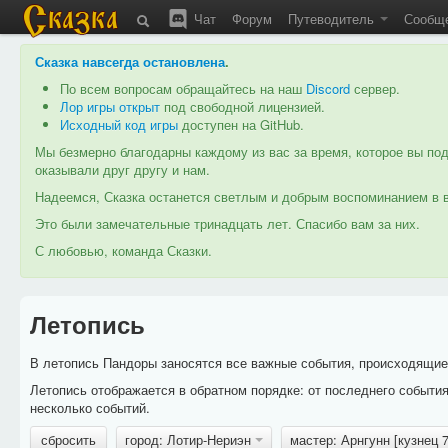
Чат
Форум
Путеводитель
Сообщ
Сказка навсегда остановлена
.
По всем вопросам обращайтесь на наш
Discord
сервер.
Лор игры открыт
под свободной лицензией.
Исходный код игры
доступен на GitHub.
Мы безмерно благодарны каждому из вас за время, которое вы под
оказывали друг другу и нам.
Надеемся, Сказка останется светлым и добрым воспоминанием в в
Это были замечательные тринадцать лет. Спасибо вам за них.
С любовью, команда Сказки.
Летопись
В летопись Пандоры заносятся все важные события, происходящие в
Летопись отображается в обратном порядке: от последнего событи
несколько событий.
сбросить
город: Лотир-Нериэн
мастер: Арнгунн [кузнец 