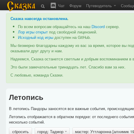
Чат
Форум
Путеводитель
Сообщ
Сказка навсегда остановлена
.
По всем вопросам обращайтесь на наш
Discord
сервер.
Лор игры открыт
под свободной лицензией.
Исходный код игры
доступен на GitHub.
Мы безмерно благодарны каждому из вас за время, которое вы под
оказывали друг другу и нам.
Надеемся, Сказка останется светлым и добрым воспоминанием в в
Это были замечательные тринадцать лет. Спасибо вам за них.
С любовью, команда Сказки.
Летопись
В летопись Пандоры заносятся все важные события, происходящие в
Летопись отображается в обратном порядке: от последнего событи
несколько событий.
сбросить
город: Тадмор
мастер: Уттларонна [алхимик 1