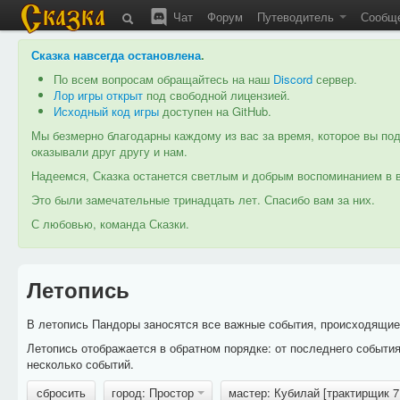
Чат
Форум
Путеводитель
Сообщ
Сказка навсегда остановлена
.
По всем вопросам обращайтесь на наш
Discord
сервер.
Лор игры открыт
под свободной лицензией.
Исходный код игры
доступен на GitHub.
Мы безмерно благодарны каждому из вас за время, которое вы под
оказывали друг другу и нам.
Надеемся, Сказка останется светлым и добрым воспоминанием в в
Это были замечательные тринадцать лет. Спасибо вам за них.
С любовью, команда Сказки.
Летопись
В летопись Пандоры заносятся все важные события, происходящие в
Летопись отображается в обратном порядке: от последнего событи
несколько событий.
сбросить
город: Простор
мастер: Кубилай [трактирщик 