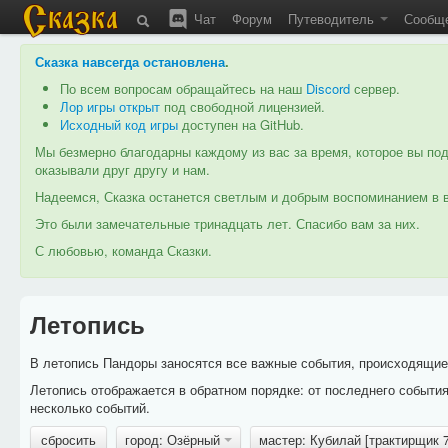
Чат
Форум
Путеводитель
Сообщ
Сказка навсегда остановлена
.
По всем вопросам обращайтесь на наш
Discord
сервер.
Лор игры открыт
под свободной лицензией.
Исходный код игры
доступен на GitHub.
Мы безмерно благодарны каждому из вас за время, которое вы под
оказывали друг другу и нам.
Надеемся, Сказка останется светлым и добрым воспоминанием в в
Это были замечательные тринадцать лет. Спасибо вам за них.
С любовью, команда Сказки.
Летопись
В летопись Пандоры заносятся все важные события, происходящие в
Летопись отображается в обратном порядке: от последнего событи
несколько событий.
сбросить
город: Озёрный
мастер: Кубилай [трактирщик 