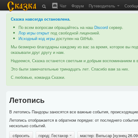
Чат
Форум
Путеводитель
Сообщ
Сказка навсегда остановлена
.
По всем вопросам обращайтесь на наш
Discord
сервер.
Лор игры открыт
под свободной лицензией.
Исходный код игры
доступен на GitHub.
Мы безмерно благодарны каждому из вас за время, которое вы под
оказывали друг другу и нам.
Надеемся, Сказка останется светлым и добрым воспоминанием в в
Это были замечательные тринадцать лет. Спасибо вам за них.
С любовью, команда Сказки.
Летопись
В летопись Пандоры заносятся все важные события, происходящие в
Летопись отображается в обратном порядке: от последнего событи
несколько событий.
сбросить
город: Гестахор
мастер: Вильсар [кузнец 26.0