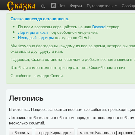
Чат
Форум
Путеводитель
Сообщ
Сказка навсегда остановлена
.
По всем вопросам обращайтесь на наш
Discord
сервер.
Лор игры открыт
под свободной лицензией.
Исходный код игры
доступен на GitHub.
Мы безмерно благодарны каждому из вас за время, которое вы под
оказывали друг другу и нам.
Надеемся, Сказка останется светлым и добрым воспоминанием в в
Это были замечательные тринадцать лет. Спасибо вам за них.
С любовью, команда Сказки.
Летопись
В летопись Пандоры заносятся все важные события, происходящие в
Летопись отображается в обратном порядке: от последнего событи
несколько событий.
сбросить
город: Киралода
мастер: Благослав [торговец