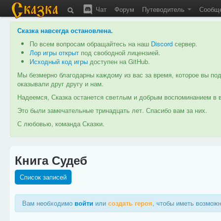
Чат
Форум
Путеводитель
Сообщ
Сказка навсегда остановлена
.
По всем вопросам обращайтесь на наш
Discord
сервер.
Лор игры открыт
под свободной лицензией.
Исходный код игры
доступен на GitHub.
Мы безмерно благодарны каждому из вас за время, которое вы под
оказывали друг другу и нам.
Надеемся, Сказка останется светлым и добрым воспоминанием в в
Это были замечательные тринадцать лет. Спасибо вам за них.
С любовью, команда Сказки.
Книга Судеб
Список записей
Вам необходимо
войти
или
создать героя
, чтобы иметь возможн