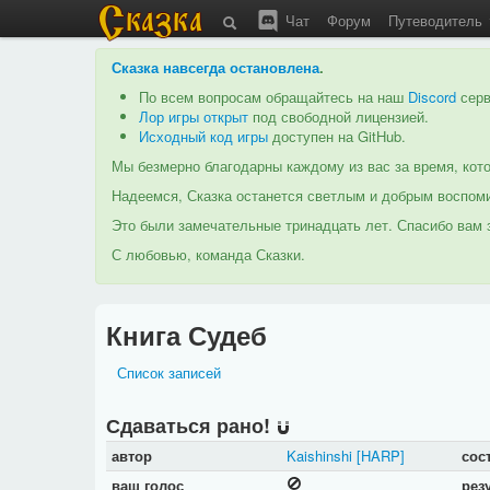
Чат
Форум
Путеводитель
Сказка навсегда остановлена
.
По всем вопросам обращайтесь на наш
Discord
серв
Лор игры открыт
под свободной лицензией.
Исходный код игры
доступен на GitHub.
Мы безмерно благодарны каждому из вас за время, кото
Надеемся, Сказка останется светлым и добрым воспоми
Это были замечательные тринадцать лет. Спасибо вам з
С любовью, команда Сказки.
Книга Судеб
Список записей
Сдаваться рано!
автор
Kaishinshi
[HARP]
сос
ваш голос
рез