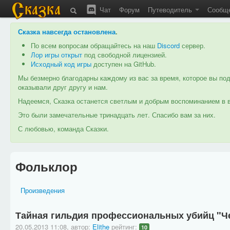
Чат
Форум
Путеводитель
Сообщ
Сказка навсегда остановлена
.
По всем вопросам обращайтесь на наш
Discord
сервер.
Лор игры открыт
под свободной лицензией.
Исходный код игры
доступен на GitHub.
Мы безмерно благодарны каждому из вас за время, которое вы под
оказывали друг другу и нам.
Надеемся, Сказка останется светлым и добрым воспоминанием в в
Это были замечательные тринадцать лет. Спасибо вам за них.
С любовью, команда Сказки.
Фольклор
Произведения
Тайная гильдия профессиональных убийц "Ч
20.05.2013 11:08
,
автор:
Elithe
рейтинг:
10