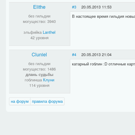
Elithe
#3
20.05.2013 11:53
без гильдии
В настоящее время гильдия новых
могущество: 3940
эльфийка
Lanthel
42 уровня
Cluniel
#4
20.05.2013 21:04
без гильдии
катарный гоблин :D отличные кар
могущество: 1486
длань судьбы
гоблинша
Клуни
114 уровня
на форум
правила форума