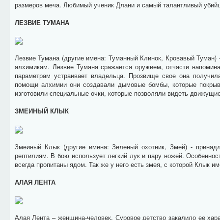
размеров меча. Любимый ученик Длани и самый талантливый убийц
ЛЕЗВИЕ ТУМАНА
Лезвие Тумана (другие имена: Туманный Клинок, Кровавый Туман) 
алхимикам. Лезвие Тумана сражается оружием, отчасти напомина
параметрам устраивает владельца. Прозвище свое она получила
помощи алхимии они создавали дымовые бомбы, которые покрыв
изготовили специальные очки, которые позволяли видеть движущие
ЗМЕИНЫЙ КЛЫК
Змеиный Клык (другие имена: Зеленый охотник, Змей) - принад
рептилиям. В бою использует легкий лук и пару ножей. Особеннос
всегда пропитаны ядом. Так же у него есть змея, с которой Клык и
АЛАЯ ЛЕНТА
Алая Лента – женщина-человек. Суровое детство закалило ее хара