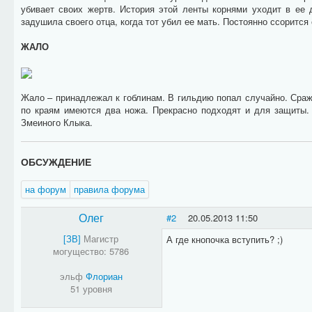
убивает своих жертв. История этой ленты корнями уходит в ее 
задушила своего отца, когда тот убил ее мать. Постоянно ссорится
ЖАЛО
Жало – принадлежал к гоблинам. В гильдию попал случайно. Сраж
по краям имеются два ножа. Прекрасно подходят и для защиты.
Змеиного Клыка.
ОБСУЖДЕНИЕ
на форум
правила форума
Олег
#2
20.05.2013 11:50
[ЗВ]
Магистр
А где кнопочка вступить? ;)
могущество: 5786
эльф
Флориан
51 уровня