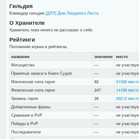
Гильдия
Командор гильдии
[ДЛЛ] Дом Лазурного Листа
О Хранителе
Хранитель пока ничего не рассказал о себе.
Рейтинги
Положение игрока в рейтингах.
название
значение
место
Могущество
—
не участвуе
Принятые записи в Книге Судеб
—
не участвуе
Магическая сила героя
82
31028 мест
Физическая сила героя
247
14199 мест
Уровень героя
26
26213 мест
Добавленные фразы
—
не участвуе
Сражения в PvP
—
не участвуе
Победы в PvP
—
не участвуе
Последователи
—
не участвуе