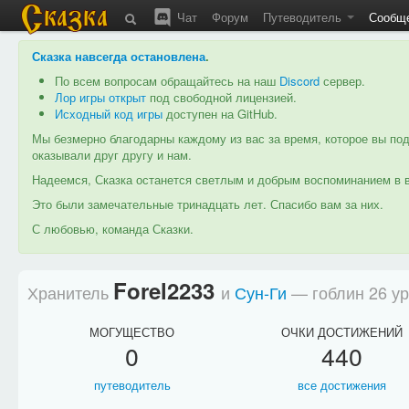
Чат
Форум
Путеводитель
Сообщ
Сказка навсегда остановлена
.
По всем вопросам обращайтесь на наш
Discord
сервер.
Лор игры открыт
под свободной лицензией.
Исходный код игры
доступен на GitHub.
Мы безмерно благодарны каждому из вас за время, которое вы под
оказывали друг другу и нам.
Надеемся, Сказка останется светлым и добрым воспоминанием в в
Это были замечательные тринадцать лет. Спасибо вам за них.
С любовью, команда Сказки.
Forel2233
Хранитель
и
Сун-Ги
— гоблин 26 у
МОГУЩЕСТВО
ОЧКИ ДОСТИЖЕНИЙ
0
440
путеводитель
все достижения